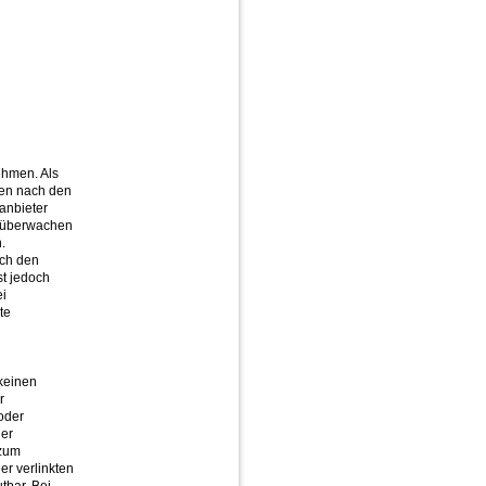
ehmen. Als
ten nach den
anbieter
zu überwachen
.
ach den
st jedoch
ei
te
 keinen
r
 oder
der
 zum
er verlinkten