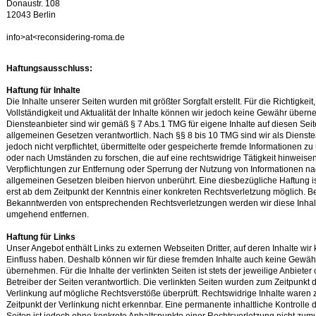
Donaustr. 108
12043 Berlin
info>at<reconsidering-roma.de
Haftungsausschluss:
Haftung für Inhalte
Die Inhalte unserer Seiten wurden mit größter Sorgfalt erstellt. Für die Richtigkeit,
Vollständigkeit und Aktualität der Inhalte können wir jedoch keine Gewähr übern
Diensteanbieter sind wir gemäß § 7 Abs.1 TMG für eigene Inhalte auf diesen Sei
allgemeinen Gesetzen verantwortlich. Nach §§ 8 bis 10 TMG sind wir als Dienste
jedoch nicht verpflichtet, übermittelte oder gespeicherte fremde Informationen 
oder nach Umständen zu forschen, die auf eine rechtswidrige Tätigkeit hinweisen
Verpflichtungen zur Entfernung oder Sperrung der Nutzung von Informationen n
allgemeinen Gesetzen bleiben hiervon unberührt. Eine diesbezügliche Haftung i
erst ab dem Zeitpunkt der Kenntnis einer konkreten Rechtsverletzung möglich. B
Bekanntwerden von entsprechenden Rechtsverletzungen werden wir diese Inhal
umgehend entfernen.
Haftung für Links
Unser Angebot enthält Links zu externen Webseiten Dritter, auf deren Inhalte wir
Einfluss haben. Deshalb können wir für diese fremden Inhalte auch keine Gewäh
übernehmen. Für die Inhalte der verlinkten Seiten ist stets der jeweilige Anbieter
Betreiber der Seiten verantwortlich. Die verlinkten Seiten wurden zum Zeitpunkt 
Verlinkung auf mögliche Rechtsverstöße überprüft. Rechtswidrige Inhalte waren
Zeitpunkt der Verlinkung nicht erkennbar. Eine permanente inhaltliche Kontrolle d