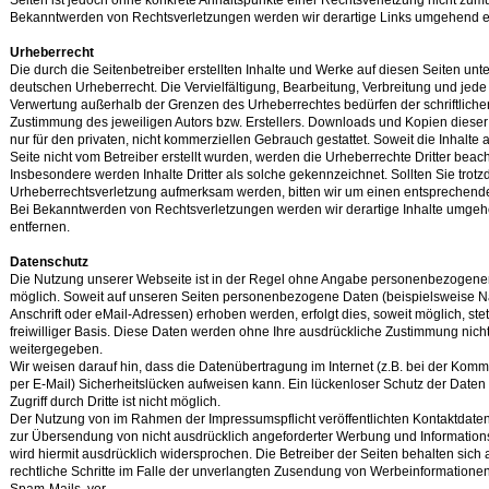
Seiten ist jedoch ohne konkrete Anhaltspunkte einer Rechtsverletzung nicht zumu
Bekanntwerden von Rechtsverletzungen werden wir derartige Links umgehend e
Urheberrecht
Die durch die Seitenbetreiber erstellten Inhalte und Werke auf diesen Seiten un
deutschen Urheberrecht. Die Vervielfältigung, Bearbeitung, Verbreitung und jede 
Verwertung außerhalb der Grenzen des Urheberrechtes bedürfen der schriftliche
Zustimmung des jeweiligen Autors bzw. Erstellers. Downloads und Kopien dieser 
nur für den privaten, nicht kommerziellen Gebrauch gestattet. Soweit die Inhalte a
Seite nicht vom Betreiber erstellt wurden, werden die Urheberrechte Dritter beach
Insbesondere werden Inhalte Dritter als solche gekennzeichnet. Sollten Sie trot
Urheberrechtsverletzung aufmerksam werden, bitten wir um einen entsprechend
Bei Bekanntwerden von Rechtsverletzungen werden wir derartige Inhalte umge
entfernen.
Datenschutz
Die Nutzung unserer Webseite ist in der Regel ohne Angabe personenbezogene
möglich. Soweit auf unseren Seiten personenbezogene Daten (beispielsweise 
Anschrift oder eMail-Adressen) erhoben werden, erfolgt dies, soweit möglich, stet
freiwilliger Basis. Diese Daten werden ohne Ihre ausdrückliche Zustimmung nicht
weitergegeben.
Wir weisen darauf hin, dass die Datenübertragung im Internet (z.B. bei der Komm
per E-Mail) Sicherheitslücken aufweisen kann. Ein lückenloser Schutz der Daten
Zugriff durch Dritte ist nicht möglich.
Der Nutzung von im Rahmen der Impressumspflicht veröffentlichten Kontaktdaten
zur Übersendung von nicht ausdrücklich angeforderter Werbung und Information
wird hiermit ausdrücklich widersprochen. Die Betreiber der Seiten behalten sich 
rechtliche Schritte im Falle der unverlangten Zusendung von Werbeinformatione