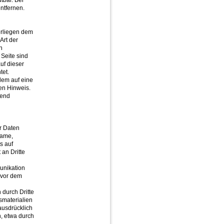
tbar. Bei
ntfernen.
terliegen dem
Art der
n
Seite sind
uf dieser
tet.
zdem auf eine
en Hinweis.
hend
r Daten
Name,
s auf
 an Dritte
unikation
 vor dem
 durch Dritte
smaterialien
ausdrücklich
n, etwa durch